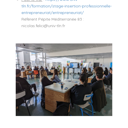
tln.fr/formation/stage-insertion-professionnelle-
entrepreneuriat/entrepreneuriat/
Référent Pépite Méditerranée 83 :
nicolas.felici@univ-tln.fr